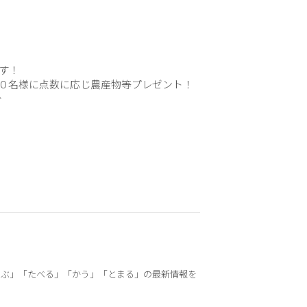
す！
０名様に点数に応じ農産物等プレゼント！
分
なぶ」「たべる」「かう」「とまる」の最新情報を