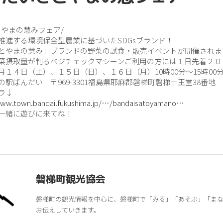
とやまの慧みフェア/
推進する環境保全型農業に基づいたSDGsブランド！
とやまの慧み」ブランドの野菜の試食・販売イベントが開催されま
菜摂取量が判るベジチェックマシーンご利用の方には１日先着２０
月１４日（土）、１５日（日）、１６日（月）10時00分～15時00
の駅ばんだい 〒969-3301福島県耶麻郡磐梯町磐梯十王堂38番地
ラ↓
www.town.bandai.fukushima.jp/…/bandaisatoyamano…
一緒に遊びに来てね！
磐梯町観光協会
磐梯町の観光情報を中心に、磐梯町で「みる」「あそぶ」「ま
お伝えしていきます。