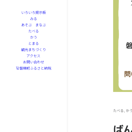
いろいろ掲示板
みる
あそぶ まなぶ
たべる
かう
とまる
観光まちづくり
アクセス
お問い合わせ
磐梯町ふるさと納税
たべる
,
か
ば