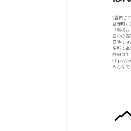
\磐梯さ
磐梯町が
「磐梯さ
自分の野
日時：９
場所：道
詳細コチ
https://
みんなで