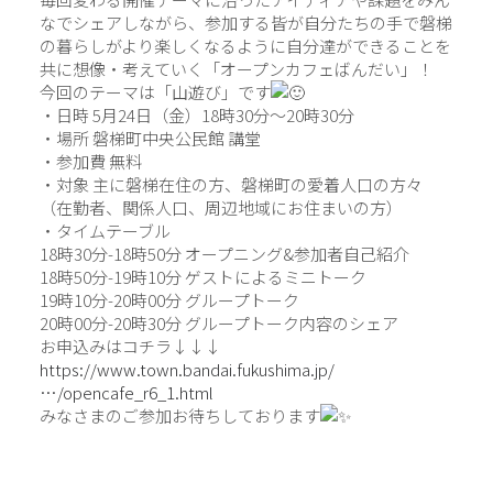
なでシェアしながら、参加する皆が自分たちの手で磐梯
の暮らしがより楽しくなるように自分達ができることを
共に想像・考えていく「オープンカフェばんだい」！
今回のテーマは「山遊び」です
・日時 5月24日（金）18時30分〜20時30分
・場所 磐梯町中央公民館 講堂
・参加費 無料
・対象 主に磐梯在住の方、磐梯町の愛着人口の方々
（在勤者、関係人口、周辺地域にお住まいの方）
・タイムテーブル
18時30分-18時50分 オープニング&参加者自己紹介
18時50分-19時10分 ゲストによるミニトーク
19時10分-20時00分 グループトーク
20時00分-20時30分 グループトーク内容のシェア
お申込みはコチラ↓↓↓
https://www.town.bandai.fukushima.jp/
…/opencafe_r6_1.html
みなさまのご参加お待ちしております