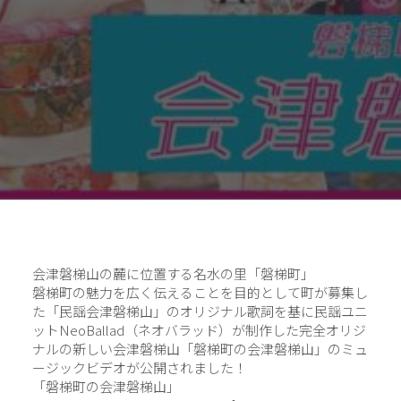
会津磐梯山の麓に位置する名水の里「磐梯町」
磐梯町の魅力を広く伝えることを目的として町が募集し
た「民謡会津磐梯山」のオリジナル歌詞を基に民謡ユニ
ットNeoBallad（ネオバラッド）が制作した完全オリジ
ナルの新しい会津磐梯山「磐梯町の会津磐梯山」のミュ
ージックビデオが公開されました！
「磐梯町の会津磐梯山」