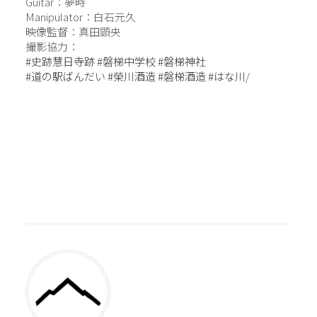
Guitar：夢時
Manipulator：白石元久
映像監督：真田顕央
撮影協力：
#史跡慧日寺跡
#磐梯中学校
#磐梯神社
#道の駅ばんだい
#榮川酒造
#磐梯酒造
#はな川
/