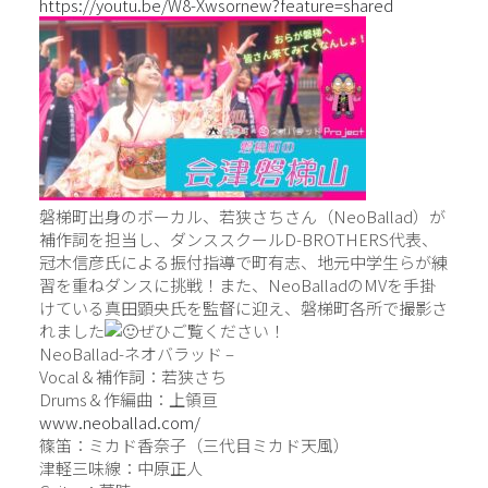
https://youtu.be/W8-Xwsornew?feature=shared
磐梯町出身のボーカル、若狭さちさん（NeoBallad）が
補作詞を担当し、ダンススクールD-BROTHERS代表、
冠木信彦氏による振付指導で町有志、地元中学生らが練
習を重ねダンスに挑戦！また、NeoBalladのMVを手掛
けている真田顕央氏を監督に迎え、磐梯町各所で撮影さ
れました
ぜひご覧ください！
NeoBallad-ネオバラッド –
Vocal＆補作詞：若狭さち
Drums＆作編曲：上領亘
www.neoballad.com/
篠笛：ミカド香奈子（三代目ミカド天風）
津軽三味線：中原正人