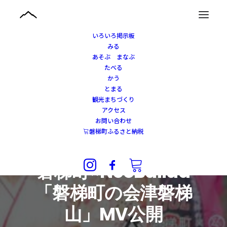
いろいろ掲示板
みる
あそぶ まなぶ
たべる
かう
とまる
観光まちづくり
アクセス
お問い合わせ
磐梯町ふるさと納税
2024年1月5日
|
IN
観光まちづくり
磐梯町×NeoBallad
「磐梯町の会津磐梯
山」MV公開