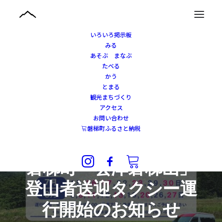
いろいろ掲示板
みる
あそぶ まなぶ
たべる
かう
とまる
観光まちづくり
アクセス
お問い合わせ
磐梯町ふるさと納税
2023年6月23日
|
IN
あそぶ・まなぶ
,
たべる
,
かう
,
あそぶ
磐梯町「会津磐梯山」
登山者送迎タクシー運
行開始のお知らせ