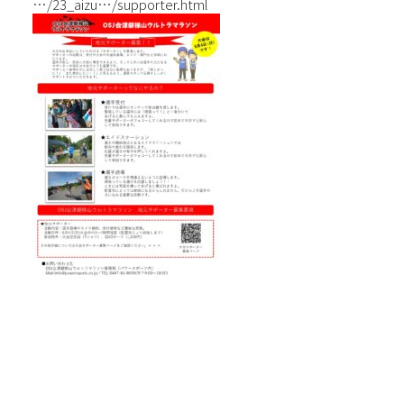
…/23_aizu…/supporter.html