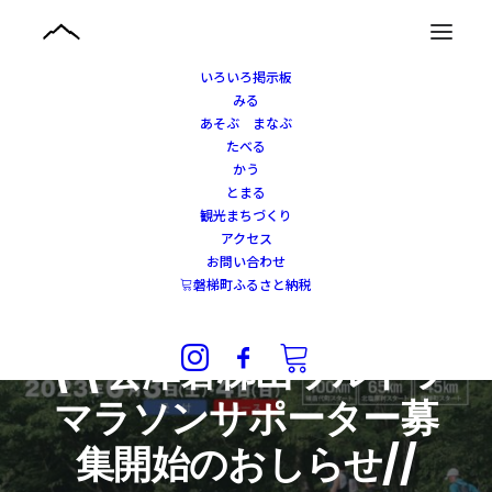
いろいろ掲示板
みる
あそぶ まなぶ
たべる
かう
とまる
観光まちづくり
アクセス
お問い合わせ
磐梯町ふるさと納税
2023年2月13日
|
IN
イベント
\\会津磐梯山ウルトラ
マラソンサポーター募
集開始のおしらせ//