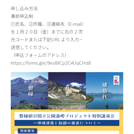
申し込み方法
事前申込制
①氏名、②所属、③連絡先（E-mail）
を１月２０日（金）までに右の２次
元コードまたは下記URL より入力・
送信してください。
（申込フォームのアドレス）
https://forms.gle/9no8XCp2Ci4JqCHd8