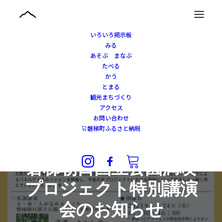
いろいろ掲示板
みる
あそぶ まなぶ
たべる
かう
とまる
観光まちづくり
アクセス
お問い合わせ
磐梯町ふるさと納税
2022年12月27日
|
IN
観光まちづくり
,
あそぶ・まなぶ
磐梯朝日国立公園満喫
プロジェクト特別講演
会のお知らせ