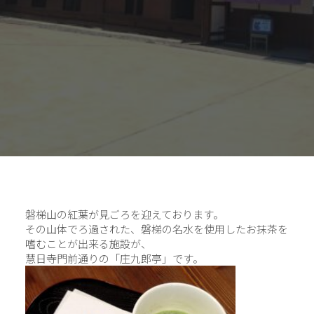
磐梯山の紅葉が見ごろを迎えております。
その山体でろ過された、磐梯の名水を使用したお抹茶を
嗜むことが出来る施設が、
慧日寺門前通りの「庄九郎亭」です。