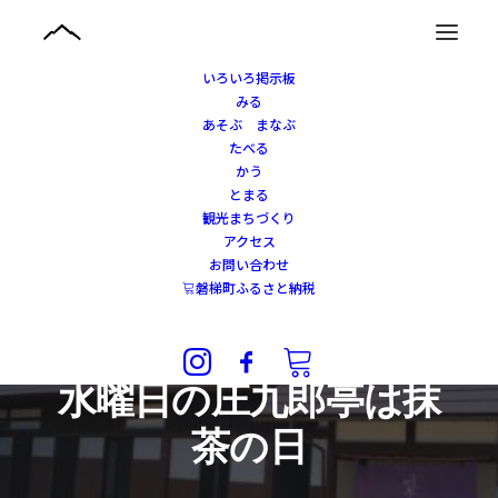
いろいろ掲示板
みる
あそぶ まなぶ
たべる
かう
とまる
観光まちづくり
アクセス
お問い合わせ
磐梯町ふるさと納税
2022年10月18日
|
IN
観光まちづくり
,
磐梯名水PR実行委員会
,
あそぶ・まなぶ
水曜日の庄九郎亭は抹
茶の日